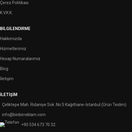
Çerez Politikası
K.V.K.K.
BILGILENDIRME
Hakkımızda
Hizmetlerimiz
Hesap Numaralarımız
Blog
İletişim
İLETIŞIM
Çeliktepe Mah. Ridaniye Sok. No:5 Kağıthane-İstanbul (Ürün Teslim)
info@binbirreklam.com
+90 534 673 70 32