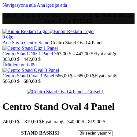
Navigasyona atla
Ana içeriğe atla
Yeni Yıla Girerken Tüm Müşterilerimize Özel
%5 İndirim Fırsatı
.
Kupon Kodu:
YUZDE5
0
öğe
Ana Sayfa
Centro Stand
Centro Stand Oval 4 Panel
Centro Stand Düz 1 Panel
363,00
$
–
442,00
$
Fiyat aralığı:
363,00 $ - 442,00 $
Ürünlere geri dön
Centro Stand Oval 3 Panel
666,00
$
–
680,00
$
Fiyat aralığı:
666,00 $ - 680,00 $
Centro Stand Oval 4 Panel
740,00
$
–
819,00
$
Fiyat aralığı: 740,00 $ - 819,00 $
STAND BASKISI