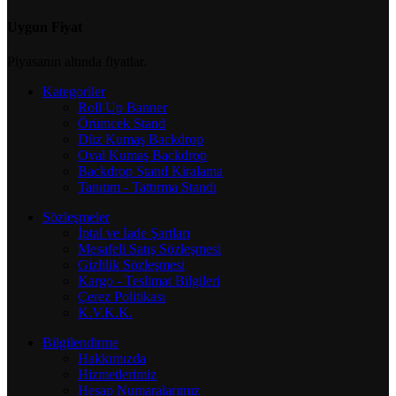
Uygun Fiyat
Piyasanın altında fiyatlar.
Kategoriler
Roll Up Banner
Örümcek Stand
Düz Kumaş Backdrop
Oval Kumaş Backdrop
Backdrop Stand Kiralama
Tanıtım - Tattırma Standı
Sözleşmeler
İptal ve İade Şartları
Mesafeli Satış Sözleşmesi
Gizlilik Sözleşmesi
Kargo - Teslimat Bilgileri
Çerez Politikası
K.V.K.K.
Bilgilendirme
Hakkımızda
Hizmetlerimiz
Hesap Numaralarımız