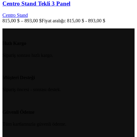
Centro Stand Tekli 3 Panel
Centro Stand
815,00
$
–
893,00
$
Fiyat aralığı: 815,00 $ - 893,00 $
Hızlı Kargo
Sipariş sonrası hızlı kargo.
Müşteri Desteği
Sipariş öncesi - sonrası destek.
Güvenli Ödeme
Tüm kartlarınızla güvenli ödeme.