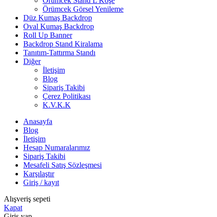
Örümcek Stand L Köşe
Örümcek Görsel Yenileme
Düz Kumaş Backdrop
Oval Kumaş Backdrop
Roll Up Banner
Backdrop Stand Kiralama
Tanıtım-Tattırma Standı
Diğer
İletişim
Blog
Sipariş Takibi
Çerez Politikası
K.V.K.K
Anasayfa
Blog
İletişim
Hesap Numaralarımız
Sipariş Takibi
Mesafeli Satış Sözleşmesi
Karşılaştır
Giriş / kayıt
Alışveriş sepeti
Kapat
Giriş yap