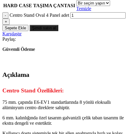
HARD CASE TAŞIMA ÇANTASI
Temizle
Centro Stand Oval 4 Panel adet
Sepete Ekle
Şimdi satın al
Karşılaştır
Paylaş:
Güvemli Ödeme
Açıklama
Centro Stand Özellikleri:
75 mm. çapında E6-EV1 standartlarında 8 yönlü eloksallı
alüminyum centro direklere sahiptir.
6 mm. kalınlığında özel tasarım galvanizli çelik taban tasarımı ile
ekstra dengeli ve estetiktir.
Kullanıcı dostu sistemiyle tek bir allen anahtarıyla hızlı ve kolay