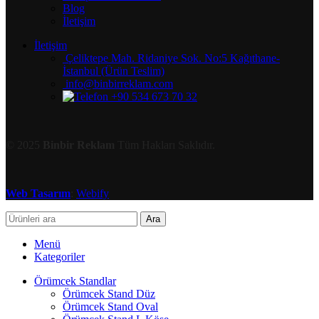
Blog
İletişim
İletişim
Çeliktepe Mah. Ridaniye Sok. No:5 Kağıthane-
İstanbul (Ürün Teslim)
info@binbirreklam.com
+90 534 673 70 32
© 2025
Binbir Reklam
Tüm Hakları Saklıdır.
Web Tasarım
:
Webify
Ara
Menü
Kategoriler
Örümcek Standlar
Örümcek Stand Düz
Örümcek Stand Oval