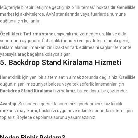
Müşteriyle birebir iletişime geçtiğiniz o “ilk temas” noktasıdır. Genellikle
market içi aktivitelerde, AVM stantlarında veya fuarlarda numune
dağıtımı için kullanılır.
Özellikleri:
Tattırma standı
, hijyenik malzemeden üretilir ve gıda
sunumuna uygundur. Üst alınlık (header) ve gövde kısmındaki geniş
reklam alanları, markanızın uzaktan fark edilmesini sağlar. Demonte
yapısıyla araç bagajına kolayca sığar.
5. Backdrop Stand Kiralama Hizmeti
Her etkinlik için yeni bir sistem satın almak zorunda değilsiniz. Özellikle
düğün, nişan, mezuniyet balosu veya tek seferlik lansmanlar için
Backdrop Stand Kiralama
hizmetimiz, bütçe dostu bir çözümdür.
Avantajı:
Siz sadece görsel tasarımınızı gönderirsiniz; biz kiralık
mekanizmayı kurar, baskınızı uygular ve etkinlik sonunda sistemi geri
toplarız. Böylece depolama sorunu yaşamazsınız.
Neden Binbir Reklam?