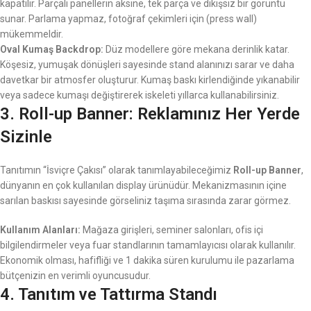
kapatılır. Parçalı panellerin aksine, tek parça ve dikişsiz bir görüntü
sunar. Parlama yapmaz, fotoğraf çekimleri için (press wall)
mükemmeldir.
Oval Kumaş Backdrop:
Düz modellere göre mekana derinlik katar.
Köşesiz, yumuşak dönüşleri sayesinde stand alanınızı sarar ve daha
davetkar bir atmosfer oluşturur. Kumaş baskı kirlendiğinde yıkanabilir
veya sadece kumaşı değiştirerek iskeleti yıllarca kullanabilirsiniz.
3. Roll-up Banner: Reklamınız Her Yerde
Sizinle
Tanıtımın “İsviçre Çakısı” olarak tanımlayabileceğimiz
Roll-up Banner
,
dünyanın en çok kullanılan display ürünüdür. Mekanizmasının içine
sarılan baskısı sayesinde görseliniz taşıma sırasında zarar görmez.
Kullanım Alanları:
Mağaza girişleri, seminer salonları, ofis içi
bilgilendirmeler veya fuar standlarının tamamlayıcısı olarak kullanılır.
Ekonomik olması, hafifliği ve 1 dakika süren kurulumu ile pazarlama
bütçenizin en verimli oyuncusudur.
4. Tanıtım ve Tattırma Standı