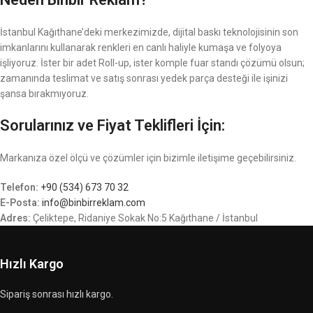
İstanbul Kağıthane’deki merkezimizde, dijital baskı teknolojisinin son
imkanlarını kullanarak renkleri en canlı haliyle kumaşa ve folyoya
işliyoruz. İster bir adet Roll-up, ister komple fuar standı çözümü olsun;
zamanında teslimat ve satış sonrası yedek parça desteği ile işinizi
şansa bırakmıyoruz.
Sorularınız ve Fiyat Teklifleri İçin:
Markanıza özel ölçü ve çözümler için bizimle iletişime geçebilirsiniz.
Telefon:
+90 (534) 673 70 32
E-Posta:
info@binbirreklam.com
Adres:
Çeliktepe, Ridaniye Sokak No:5 Kağıthane / İstanbul
Hızlı Kargo
Sipariş sonrası hızlı kargo.