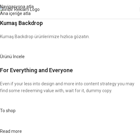
Navigasyona atla
Kodu:
YUZDE5
Ana içeriğe atla
Kumaş Backdrop
Kumaş Backdrop ürünlerimize hızlıca gözatın.
Ürünü İncele
For Everything and Everyone
Even if your less into design and more into content strategy you may
find some redeeming value with, wait for it, dummy copy.
To shop
Read more