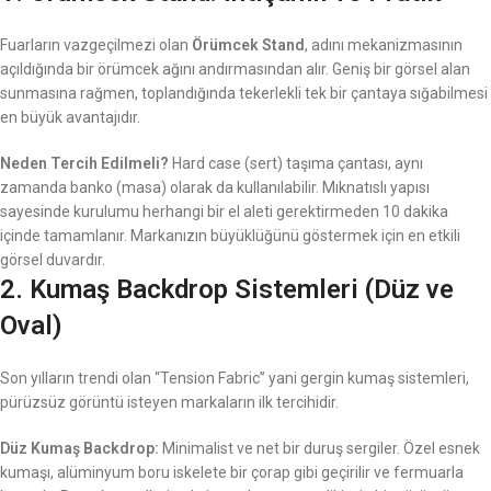
Fuarların vazgeçilmezi olan
Örümcek Stand
, adını mekanizmasının
açıldığında bir örümcek ağını andırmasından alır. Geniş bir görsel alan
sunmasına rağmen, toplandığında tekerlekli tek bir çantaya sığabilmesi
en büyük avantajıdır.
Neden Tercih Edilmeli?
Hard case (sert) taşıma çantası, aynı
zamanda banko (masa) olarak da kullanılabilir. Mıknatıslı yapısı
sayesinde kurulumu herhangi bir el aleti gerektirmeden 10 dakika
içinde tamamlanır. Markanızın büyüklüğünü göstermek için en etkili
görsel duvardır.
2. Kumaş Backdrop Sistemleri (Düz ve
Oval)
Son yılların trendi olan “Tension Fabric” yani gergin kumaş sistemleri,
pürüzsüz görüntü isteyen markaların ilk tercihidir.
Düz Kumaş Backdrop:
Minimalist ve net bir duruş sergiler. Özel esnek
kumaşı, alüminyum boru iskelete bir çorap gibi geçirilir ve fermuarla