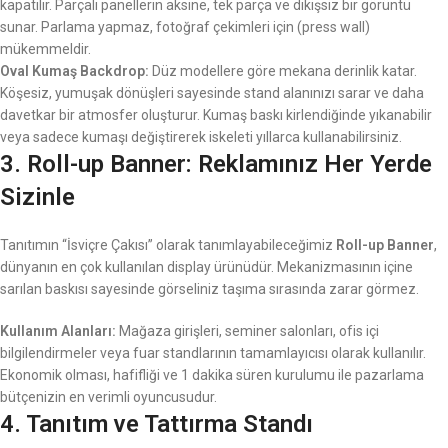
kapatılır. Parçalı panellerin aksine, tek parça ve dikişsiz bir görüntü
sunar. Parlama yapmaz, fotoğraf çekimleri için (press wall)
mükemmeldir.
Oval Kumaş Backdrop:
Düz modellere göre mekana derinlik katar.
Köşesiz, yumuşak dönüşleri sayesinde stand alanınızı sarar ve daha
davetkar bir atmosfer oluşturur. Kumaş baskı kirlendiğinde yıkanabilir
veya sadece kumaşı değiştirerek iskeleti yıllarca kullanabilirsiniz.
3. Roll-up Banner: Reklamınız Her Yerde
Sizinle
Tanıtımın “İsviçre Çakısı” olarak tanımlayabileceğimiz
Roll-up Banner
,
dünyanın en çok kullanılan display ürünüdür. Mekanizmasının içine
sarılan baskısı sayesinde görseliniz taşıma sırasında zarar görmez.
Kullanım Alanları:
Mağaza girişleri, seminer salonları, ofis içi
bilgilendirmeler veya fuar standlarının tamamlayıcısı olarak kullanılır.
Ekonomik olması, hafifliği ve 1 dakika süren kurulumu ile pazarlama
bütçenizin en verimli oyuncusudur.
4. Tanıtım ve Tattırma Standı