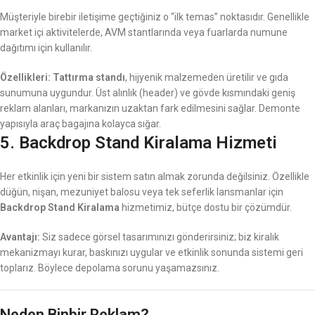
Müşteriyle birebir iletişime geçtiğiniz o “ilk temas” noktasıdır. Genellikle
market içi aktivitelerde, AVM stantlarında veya fuarlarda numune
dağıtımı için kullanılır.
Özellikleri:
Tattırma standı
, hijyenik malzemeden üretilir ve gıda
sunumuna uygundur. Üst alınlık (header) ve gövde kısmındaki geniş
reklam alanları, markanızın uzaktan fark edilmesini sağlar. Demonte
yapısıyla araç bagajına kolayca sığar.
5. Backdrop Stand Kiralama Hizmeti
Her etkinlik için yeni bir sistem satın almak zorunda değilsiniz. Özellikle
düğün, nişan, mezuniyet balosu veya tek seferlik lansmanlar için
Backdrop Stand Kiralama
hizmetimiz, bütçe dostu bir çözümdür.
Avantajı:
Siz sadece görsel tasarımınızı gönderirsiniz; biz kiralık
mekanizmayı kurar, baskınızı uygular ve etkinlik sonunda sistemi geri
toplarız. Böylece depolama sorunu yaşamazsınız.
Neden Binbir Reklam?