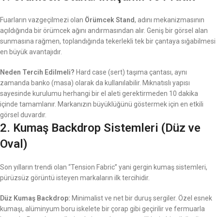
Fuarların vazgeçilmezi olan
Örümcek Stand
, adını mekanizmasının
açıldığında bir örümcek ağını andırmasından alır. Geniş bir görsel alan
sunmasına rağmen, toplandığında tekerlekli tek bir çantaya sığabilmesi
en büyük avantajıdır.
Neden Tercih Edilmeli?
Hard case (sert) taşıma çantası, aynı
zamanda banko (masa) olarak da kullanılabilir. Mıknatıslı yapısı
sayesinde kurulumu herhangi bir el aleti gerektirmeden 10 dakika
içinde tamamlanır. Markanızın büyüklüğünü göstermek için en etkili
görsel duvardır.
2. Kumaş Backdrop Sistemleri (Düz ve
Oval)
Son yılların trendi olan “Tension Fabric” yani gergin kumaş sistemleri,
pürüzsüz görüntü isteyen markaların ilk tercihidir.
Düz Kumaş Backdrop:
Minimalist ve net bir duruş sergiler. Özel esnek
kumaşı, alüminyum boru iskelete bir çorap gibi geçirilir ve fermuarla