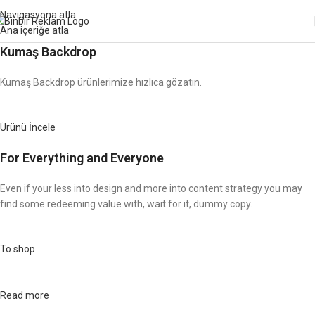
Navigasyona atla
Kodu:
YUZDE5
Ana içeriğe atla
Kumaş Backdrop
Kumaş Backdrop ürünlerimize hızlıca gözatın.
Ürünü İncele
For Everything and Everyone
Even if your less into design and more into content strategy you may
find some redeeming value with, wait for it, dummy copy.
To shop
Read more