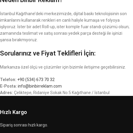
İstanbul Kağıthane’deki merkezimizde, dijital baskı teknolojisinin son
imkanlarını kullanarak renkleri en canlı haliyle kumaşa ve folyoya
işliyoruz. İster bir adet Roll-up, ister komple fuar standı çözümü olsun;
zamanında teslimat ve satış sonrası yedek parça desteği ile işinizi
şansa bırakmıyoruz.
Sorularınız ve Fiyat Teklifleri İçin:
Markanıza özel ölçü ve çözümler için bizimle iletişime geçebilirsiniz.
Telefon:
+90 (534) 673 70 32
E-Posta:
info@binbirreklam.com
Adres:
Çeliktepe, Ridaniye Sokak No:5 Kağıthane / İstanbul
Hızlı Kargo
Sipariş sonrası hızlı kargo.