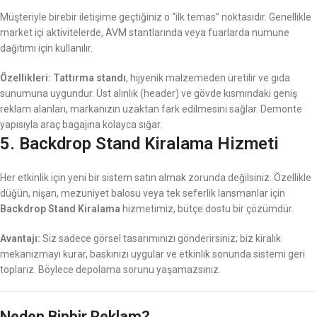
Müşteriyle birebir iletişime geçtiğiniz o “ilk temas” noktasıdır. Genellikle
market içi aktivitelerde, AVM stantlarında veya fuarlarda numune
dağıtımı için kullanılır.
Özellikleri:
Tattırma standı
, hijyenik malzemeden üretilir ve gıda
sunumuna uygundur. Üst alınlık (header) ve gövde kısmındaki geniş
reklam alanları, markanızın uzaktan fark edilmesini sağlar. Demonte
yapısıyla araç bagajına kolayca sığar.
5. Backdrop Stand Kiralama Hizmeti
Her etkinlik için yeni bir sistem satın almak zorunda değilsiniz. Özellikle
düğün, nişan, mezuniyet balosu veya tek seferlik lansmanlar için
Backdrop Stand Kiralama
hizmetimiz, bütçe dostu bir çözümdür.
Avantajı:
Siz sadece görsel tasarımınızı gönderirsiniz; biz kiralık
mekanizmayı kurar, baskınızı uygular ve etkinlik sonunda sistemi geri
toplarız. Böylece depolama sorunu yaşamazsınız.
Neden Binbir Reklam?