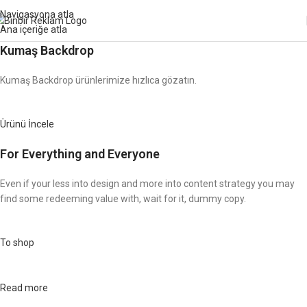
Navigasyona atla
Kodu:
YUZDE5
Ana içeriğe atla
Kumaş Backdrop
Kumaş Backdrop ürünlerimize hızlıca gözatın.
Ürünü İncele
For Everything and Everyone
Even if your less into design and more into content strategy you may
find some redeeming value with, wait for it, dummy copy.
To shop
Read more