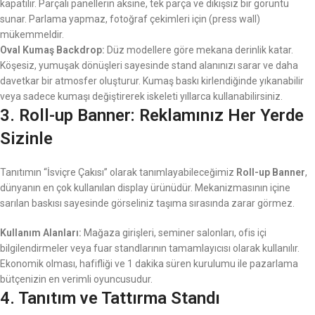
kapatılır. Parçalı panellerin aksine, tek parça ve dikişsiz bir görüntü
sunar. Parlama yapmaz, fotoğraf çekimleri için (press wall)
mükemmeldir.
Oval Kumaş Backdrop:
Düz modellere göre mekana derinlik katar.
Köşesiz, yumuşak dönüşleri sayesinde stand alanınızı sarar ve daha
davetkar bir atmosfer oluşturur. Kumaş baskı kirlendiğinde yıkanabilir
veya sadece kumaşı değiştirerek iskeleti yıllarca kullanabilirsiniz.
3. Roll-up Banner: Reklamınız Her Yerde
Sizinle
Tanıtımın “İsviçre Çakısı” olarak tanımlayabileceğimiz
Roll-up Banner
,
dünyanın en çok kullanılan display ürünüdür. Mekanizmasının içine
sarılan baskısı sayesinde görseliniz taşıma sırasında zarar görmez.
Kullanım Alanları:
Mağaza girişleri, seminer salonları, ofis içi
bilgilendirmeler veya fuar standlarının tamamlayıcısı olarak kullanılır.
Ekonomik olması, hafifliği ve 1 dakika süren kurulumu ile pazarlama
bütçenizin en verimli oyuncusudur.
4. Tanıtım ve Tattırma Standı