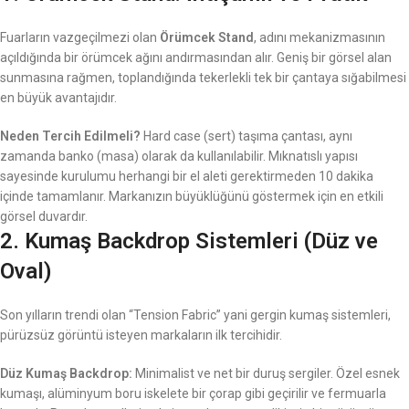
Fuarların vazgeçilmezi olan
Örümcek Stand
, adını mekanizmasının
açıldığında bir örümcek ağını andırmasından alır. Geniş bir görsel alan
sunmasına rağmen, toplandığında tekerlekli tek bir çantaya sığabilmesi
en büyük avantajıdır.
Neden Tercih Edilmeli?
Hard case (sert) taşıma çantası, aynı
zamanda banko (masa) olarak da kullanılabilir. Mıknatıslı yapısı
sayesinde kurulumu herhangi bir el aleti gerektirmeden 10 dakika
içinde tamamlanır. Markanızın büyüklüğünü göstermek için en etkili
görsel duvardır.
2. Kumaş Backdrop Sistemleri (Düz ve
Oval)
Son yılların trendi olan “Tension Fabric” yani gergin kumaş sistemleri,
pürüzsüz görüntü isteyen markaların ilk tercihidir.
Düz Kumaş Backdrop:
Minimalist ve net bir duruş sergiler. Özel esnek
kumaşı, alüminyum boru iskelete bir çorap gibi geçirilir ve fermuarla