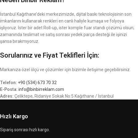
İstanbul Kağıthane’deki merkezimizde, dijital baskı teknolojisinin son
imkanlarını kullanarak renkleri en canlı haliyle kumaşa ve folyoya
işliyoruz. İster bir adet Roll-up, ister komple fuar standı çözümü olsun;
zamanında teslimat ve satış sonrası yedek parça desteği ile işinizi
şansa bırakmıyoruz.
Sorularınız ve Fiyat Teklifleri İçin:
Markanıza özel ölçü ve çözümler için bizimle iletişime geçebilirsiniz.
Telefon:
+90 (534) 673 70 32
E-Posta:
info@binbirreklam.com
Adres:
Çeliktepe, Ridaniye Sokak No:5 Kağıthane / İstanbul
Hızlı Kargo
Sipariş sonrası hızlı kargo.